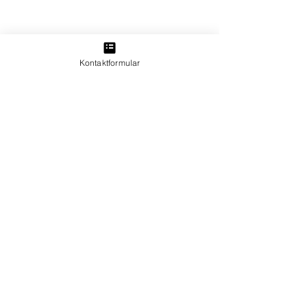
Kontaktformular
©2026 von Tambourenverein Sigriswil-